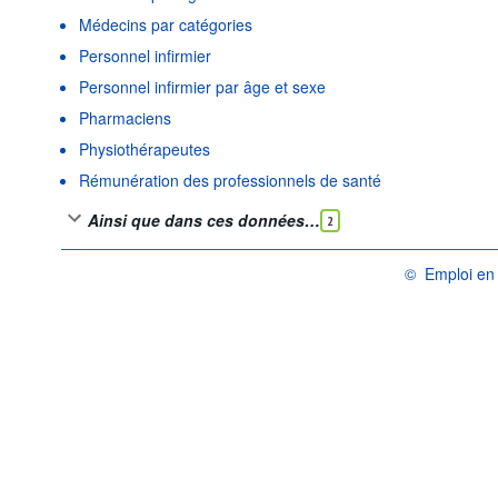
Médecins par catégories
Personnel infirmier
Personnel infirmier par âge et sexe
Pharmaciens
Physiothérapeutes
Rémunération des professionnels de santé
Ainsi que dans ces données…
2
©
Emploi en 
OCDE {link} Con