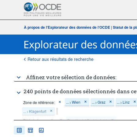
À propos de l‘Explorateur des données de l‘OCDE
|
Statut de la 
Retour aux résultats de recherche
Affinez votre sélection de données:
240 points de données sélectionnés dans ce
...
Wien
...
Graz
...
Linz
Zone de référence:
>
>
>
...
Klagenfurt
>
Période temporelle:
Dernière(s) 5 période(s)
Supprimer tout