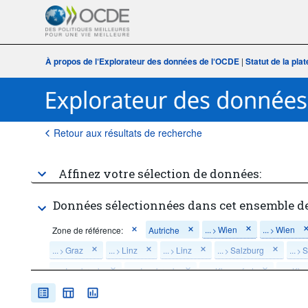
À propos de l‘Explorateur des données de l‘OCDE
|
Statut de la pl
Retour aux résultats de recherche
Affinez votre sélection de données:
Données sélectionnées dans cet ensemble d
...
Wien
...
Wien
Zone de référence:
Autriche
>
>
...
Graz
...
Linz
...
Linz
...
Salzburg
...
S
>
>
>
>
>
...
Innsbruck
...
Innsbruck
...
Klagenfurt
...
Klag
>
>
>
>
Mesure:
Exposition des terres aux incendies