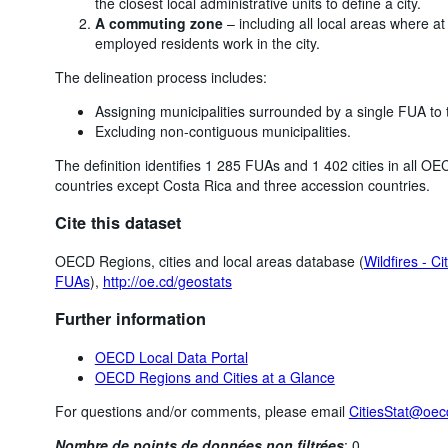
the closest local administrative units to define a city.
A commuting zone
– including all local areas where at
employed residents work in the city.
The delineation process includes:
Assigning municipalities surrounded by a single FUA to 
Excluding non-contiguous municipalities.
The definition identifies 1 285 FUAs and 1 402 cities in all 
countries except Costa Rica and three accession countries.
Cite this dataset
OECD Regions, cities and local areas database (
Wildfires - Ci
FUAs
),
http://oe.cd/geostats
Further information
OECD Local Data Portal
OECD Regions and Cities at a Glance
For questions and/or comments, please email
CitiesStat@oec
Nombre de points de données non filtrées
:
0