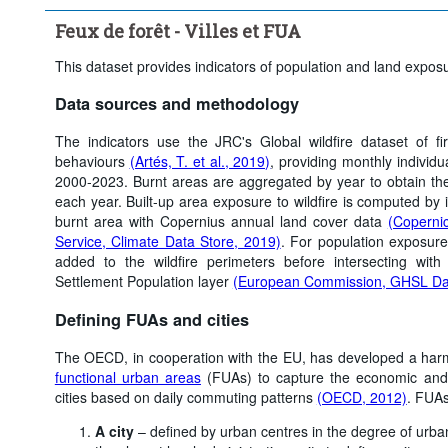
Période temporelle:
Dernière(s) 5 période(s)
Feux de forêt - Villes et FUA
Supprimer tout
This dataset provides indicators of population and land exposur
Data sources and methodology
The indicators use the JRC's Global wildfire dataset of fi
behaviours
(Artés, T. et al., 2019)
, providing monthly individua
2000-2023. Burnt areas are aggregated by year to obtain the 
each year. Built-up area exposure to wildfire is computed by i
burnt area with Copernius annual land cover data
(Coperni
Service, Climate Data Store, 2019)
. For population exposure
added to the wildfire perimeters before intersecting wi
Settlement Population layer
(European Commission, GHSL Da
Defining FUAs and cities
The OECD, in cooperation with the EU, has developed a ha
functional urban areas
(FUAs) to capture the economic and 
cities based on daily commuting patterns
(OECD, 2012)
. FUAs
A city
– defined by urban centres in the degree of urban