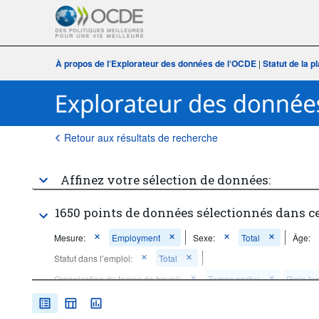
À propos de l‘Explorateur des données de l‘OCDE
|
Statut de la 
Retour aux résultats de recherche
Affinez votre sélection de données:
1650 points de données sélectionnés dans c
Mesure:
Employment
Sexe:
Total
Âge:
Statut dans l’emploi:
Total
Organisation du temps de travail:
Temps partiel
Plein t
Fréquence d'observation:
Annuelle
Période temporelle:
D