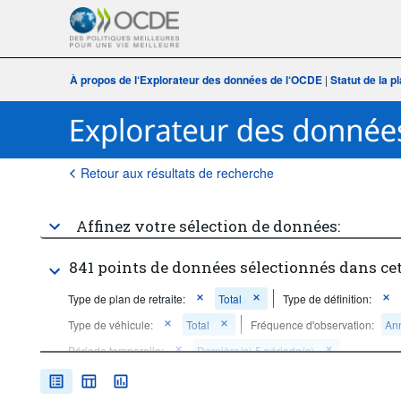
À propos de l‘Explorateur des données de l‘OCDE
|
Statut de la 
Retour aux résultats de recherche
Affinez votre sélection de données:
841 points de données sélectionnés dans ce
Type de plan de retraite:
Total
Type de définition:
Type de véhicule:
Total
Fréquence d'observation:
An
Période temporelle:
Dernière(s) 5 période(s)
Supprimer tout