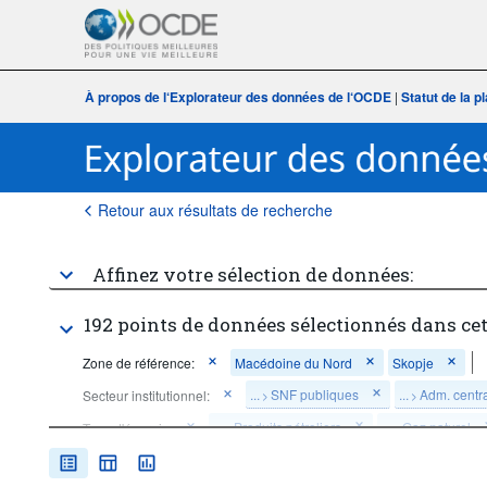
À propos de l‘Explorateur des données de l‘OCDE
|
Statut de la 
Retour aux résultats de recherche
Affinez votre sélection de données:
192 points de données sélectionnés dans ce
Zone de référence:
Macédoine du Nord
Skopje
...
SNF publiques
...
Adm. centr
Secteur institutionnel:
>
>
...
Produits pétroliers
...
Gaz naturel
Type d'énergie:
>
>
Chaleur (chauffage urbain, géothermie utilisée pour le chauffage)