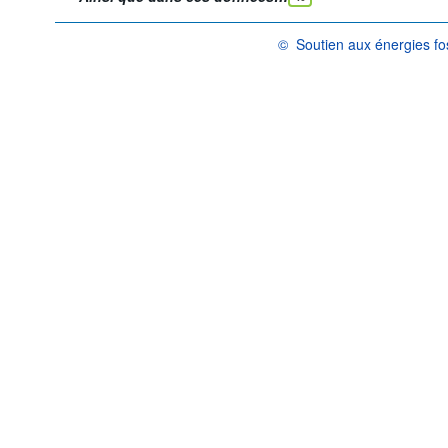
©
Soutien aux énergies fo
OCDE {link} Conditions d'utilisa