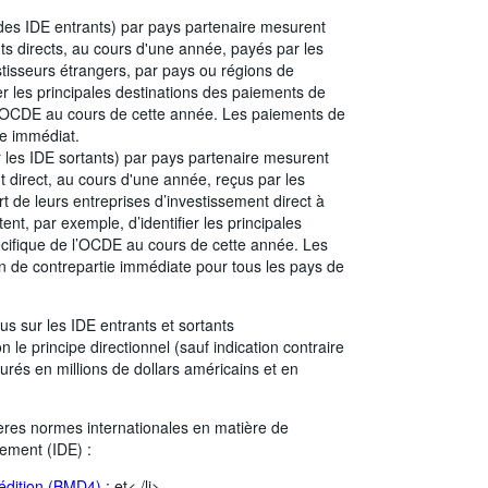
des IDE entrants) par pays partenaire mesurent
ts directs, au cours d'une année, payés par les
stisseurs étrangers, par pays ou régions de
ier les principales destinations des paiements de
l'OCDE au cours de cette année. Les paiements de
ie immédiat.
 les IDE sortants) par pays partenaire mesurent
 direct, au cours d'une année, reçus par les
t de leurs entreprises d’investissement direct à
tent, par exemple, d’identifier les principales
cifique de l’OCDE au cours de cette année. Les
on de contrepartie immédiate pour tous les pays de
s sur les IDE entrants et sortants
le principe directionnel (sauf indication contraire
rés en millions de dollars américains et en
res normes internationales en matière de
ssement (IDE) :
 édition (BMD4) ;
et< /li>