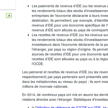
Les paiements de revenus d'IDE (ou les revenus 
les rendements totaux des stocks d'investissemen
entreprises de l'économie déclarante à leurs inve
28
destination. Ils permettent, par exemple, d'identif
revenus d'IDE pour une économie spécifique de 
revenus d'IDE sont alloués au pays de contrepart
Les recettes de revenus d'IDE (ou les revenus sur
les rendements totaux des stocks d'investissement
investisseurs dans l'économie déclarante de la par
l’étranger, par pays ou région d’origine. Ils permet
sources de recettes d’IDE pour une économie spé
recettes d’IDE sont allouées au pays ou à la régi
l'OCDE.
Les paimenst et recettes de revenus d’IDE (ou les revenu
respectivement) par pays partenaire sont présentés selon 
dans les métadonnées au niveau du pays) ; ils sont mesu
millions de monnaie nationale.
En 2014, de nombreux pays ont mis en œuvre les derniè
relations directes avec l'étranger. Statistiques d'investi
la
Définition de référence de l'OCDE sur l'IDE, 4e