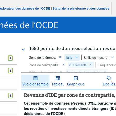
Explorateur des données de l‘OCDE
|
Statut de la plateforme et des données
1680 points de données sélectionnés da
Zone de référence:
Italie
Unité de mesure:
2
Zone de contrepartie:
28 Eléments
Fréquence d
1
Période temporelle:
Dernière(s) 2 période(s)
Supprimer tout
Vue d'ensemble
Tableau
Graphique
Libellés
Revenus d'IDE par zone de contrepartie
1
Cet ensemble de données
Revenus d'IDE par zone d
les recettes d'investissements directs étrangers (I
déclarantes de l'OCDE :