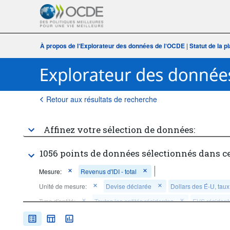
À propos de l‘Explorateur des données de l‘OCDE
|
Statut de la 
Retour aux résultats de recherche
Affinez votre sélection de données:
1056 points de données sélectionnés dans c
Mesure:
Revenus d'IDI - total
Unité de mesure:
Devise déclarée
Dollars des É-U, tau
Type d'entité:
Toutes les entités résidentes
EVS résident
Composant de l'IDE:
Investissement direct total
Fréque