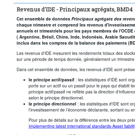
Période temporelle:
Dernière(s) 2 période(s)
Revenus d'IDE - Principaux agrégats, BMD4
Supprimer tout
Cet ensemble de données
Principaux agrégats des reven
chaque trimestre et comprend les revenus d'investissemen
annuels et trimestriels pour les pays membres de l'OCDE
( Argentine, Brésil, Chine, Inde, Indonésie, Arabie Saoudi
inclus dans les comptes de la balance des paiements (BD
Les revenus d'IDE mesurent les rendements totaux des stocks 
sur une période de temps donnée, généralement un trimestre
Dans cet ensemble de données, les revenus d'IDE sont présen
le principe actif/passif
: les statistiques d'IDE sont or
porte sur un actif ou un passif pour le pays qui établit le
principe actif/passif ne reflète pas la direction d'influ
selon le principe directionnel.
le principe directionnel
: les statistiques d'IDE sont o
l'investissement de l’économie déclarante, sortant ou en
Pour plus de détails sur la différence entre les deux pré
Implementing latest international standards-Asset liabili