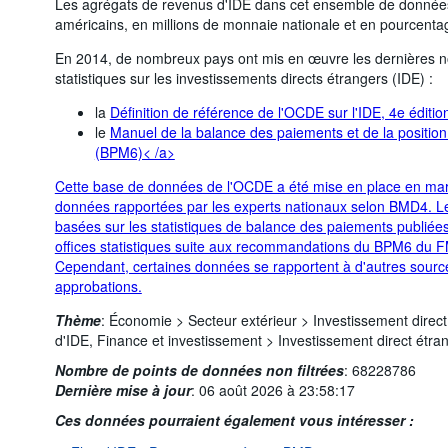
Les agrégats de revenus d'IDE dans cet ensemble de données 
américains, en millions de monnaie nationale et en pourcenta
En 2014, de nombreux pays ont mis en œuvre les dernières n
statistiques sur les investissements directs étrangers (IDE) :
la
Définition de référence de l'OCDE sur l'IDE, 4e éditi
le
Manuel de la balance des paiements et de la position 
(BPM6)< /a>
Cette base de données de l'OCDE a été mise en place en mar
données rapportées par les experts nationaux selon BMD4. Le
basées sur les statistiques de balance des paiements publiées
offices statistiques suite aux recommandations du BPM6 du 
Cependant, certaines données se rapportent à d'autres sources 
approbations.
Thème
:
Économie >
Secteur extérieur >
Investissement direc
d'IDE,
Finance et investissement >
Investissement direct étra
Nombre de points de données non filtrées
:
68228786
Dernière mise à jour
:
06 août 2026 à 23:58:17
Ces données pourraient également vous intéresser :