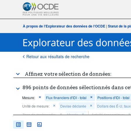
À propos de l‘Explorateur des données de l‘OCDE
|
Statut de la 
Retour aux résultats de recherche
Affinez votre sélection de données:
896 points de données sélectionnés dans ce
Mesure:
Flux financiers d'IDI - total
Positions d'IDI - total
Unité de mesure:
Devise déclarée
Dollars des É-U, tau
Zone de contrepartie:
Monde
Activité économique:
Fréquence d'observation:
Annuelle
Période temporelle:
D