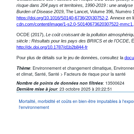
risque dans 204 pays et territoires, 1990-2019 : une analyse
Burden of Disease 2019
, The Lancet, Volume 396, Numéro 
https://doi.org/10.1016/S0140-6736(20)30752-2
. Annexe en l
cdn.com/content/image/1-s2.0-S0140673620307522-mmc1.
OCDE (2017),
Le coût croissant de la pollution atmosphéri
siècle : Résultats pour les pays des BRIICS et de l'OCDE
, 
http://dx.doi.org/10.1787/d1b2b844-fr
Pour plus de détails sur le jeu de données, consultez la
docu
Thème
:
Environnement et changement climatique,
Environne
et climat,
Santé,
Santé >
Facteurs de risque pour la santé
Nombre de points de données non filtrées
:
13500624
Dernière mise à jour
:
23 octobre 2025 à 20:22:51
Mortalité, morbidité et coûts en bien-être imputables à l'expos
l'environnement