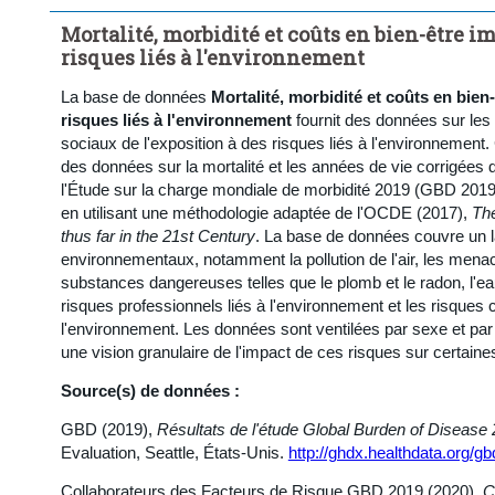
Mortalité, morbidité et coûts en bien-être i
risques liés à l'environnement
La base de données
Mortalité, morbidité et coûts en bien
risques liés à l'environnement
fournit des données sur les 
sociaux de l'exposition à des risques liés à l'environnemen
des données sur la mortalité et les années de vie corrigées 
l'Étude sur la charge mondiale de morbidité 2019 (GBD 2019),
en utilisant une méthodologie adaptée de l'OCDE (2017),
The
thus far in the 21st Century
. La base de données couvre un l
environnementaux, notamment la pollution de l'air, les menace
substances dangereuses telles que le plomb et le radon, l'ea
risques professionnels liés à l'environnement et les risque
l'environnement. Les données sont ventilées par sexe et par 
une vision granulaire de l'impact de ces risques sur certaine
Source(s) de données :
GBD (2019),
Résultats de l'étude Global Burden of Disease
Evaluation, Seattle, États-Unis.
http://ghdx.healthdata.org/gb
Collaborateurs des Facteurs de Risque GBD 2019 (2020),
C