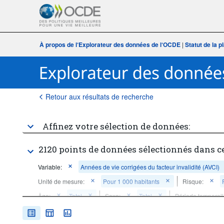
À propos de l‘Explorateur des données de l‘OCDE
|
Statut de la 
Retour aux résultats de recherche
Affinez votre sélection de données:
2120 points de données sélectionnés dans c
Variable:
Années de vie corrigées du facteur invalidité (AVCI)
Unité de mesure:
Pour 1 000 habitants
Risque:
Âge:
Total
Sexe:
Total
Période temporell
Supprimer tout