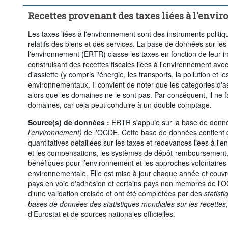
Supprimer tout
Recettes provenant des taxes liées à l'env
Les taxes liées à l'environnement sont des instruments politiqu
relatifs des biens et des services. La base de données sur les 
l'environnement (ERTR) classe les taxes en fonction de leur 
construisant des recettes fiscales liées à l'environnement avec
d'assiette (y compris l'énergie, les transports, la pollution et
environnementaux. Il convient de noter que les catégories d'a
alors que les domaines ne le sont pas. Par conséquent, il ne f
domaines, car cela peut conduire à un double comptage.
Source(s) de données :
ERTR s'appuie sur la base de don
l'environnement)
de l'OCDE. Cette base de données contient de
quantitatives détaillées sur les taxes et redevances liées à l
et les compensations, les systèmes de dépôt-remboursement,
bénéfiques pour l’environnement et les approches volontaires u
environnementale. Elle est mise à jour chaque année et couv
pays en voie d'adhésion et certains pays non membres de l'OC
d'une validation croisée et ont été complétées par des
statist
bases de données des statistiques mondiales sur les recettes
d'Eurostat et de sources nationales officielles.