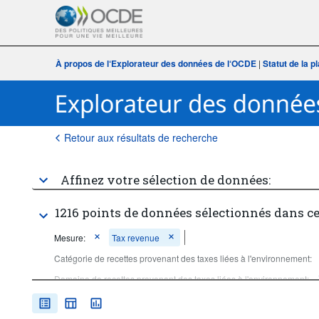
À propos de l‘Explorateur des données de l‘OCDE
|
Statut de la 
Retour aux résultats de recherche
Affinez votre sélection de données:
1216 points de données sélectionnés dans c
Mesure:
Tax revenue
Catégorie de recettes provenant des taxes liées à l'environnement:
Domaine de recettes provenant des taxes liées à l'environnement:
Unit of measure:
Dollars des É-U
Période temporelle: