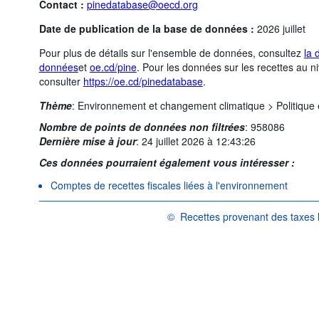
Contact :
pinedatabase@oecd.org
Date de publication de la base de données :
2026 juillet
Pour plus de détails sur l'ensemble de données, consultez
la 
données
et
oe.cd/pine
. Pour les données sur les recettes au niv
consulter
https://oe.cd/pinedatabase
.
Thème
:
Environnement et changement climatique >
Politique
Nombre de points de données non filtrées
:
958086
Dernière mise à jour
:
24 juillet 2026 à 12:43:26
Ces données pourraient également vous intéresser :
Comptes de recettes fiscales liées à l'environnement
©
Recettes provenant des taxes 
OCDE {link} Conditions d'utilisation