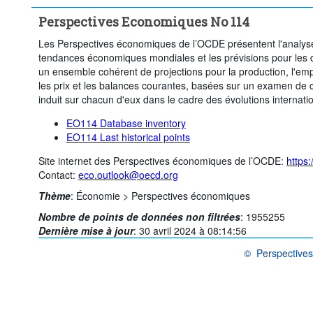
Perspectives Economiques No 114
Les Perspectives économiques de l’OCDE présentent l'analyse
tendances économiques mondiales et les prévisions pour les 
un ensemble cohérent de projections pour la production, l'em
les prix et les balances courantes, basées sur un examen de 
induit sur chacun d'eux dans le cadre des évolutions internati
EO114 Database inventory
EO114 Last historical points
Site internet des Perspectives économiques de l’OCDE:
https
Contact:
eco.outlook@oecd.org
Thème
:
Économie >
Perspectives économiques
Nombre de points de données non filtrées
:
1955255
Dernière mise à jour
:
30 avril 2024 à 08:14:56
©
Perspective
OCDE {link} Condit