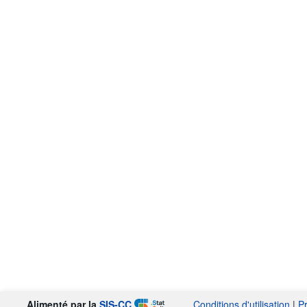
Alimenté par la
SIS-CC
Conditions d'utilisation
|
P