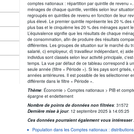
comptes nationaux : répartition par quintile de revenu »
ménages de chaque quintile, ventilés selon leur situati
regroupés en quintiles de revenu en fonction de leur re
plus élevé. Le premier quintile représente les 20 % des
plus bas et le cinquième les 20 % des ménages ayant le 
L’équivalence signifie que les résultats de chaque ména
de consommation, afin de produire des résultats compar
différentes. Les groupes de situation sur le marché du tr
salarié, c) employeur, d) travailleur indépendant, e) aide 
individus sont classés selon leur activité principale, c'est
temps. La vue par défaut de ce tableau correspond à un 
seule année (filtre « Période »). Si les pays sont grisé
années antérieures. Il est possible de les sélectionner 
différente dans le filtre « Période ».
Thème
:
Économie >
Comptes nationaux >
PIB et compt
épargne et endettement
Nombre de points de données non filtrées
:
31572
Dernière mise à jour
:
12 septembre 2025 à 14:05:25
Ces données pourraient également vous intéresser 
Population dans les Comptes nationaux : distributions