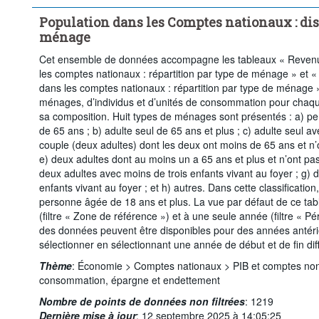
Population dans les Comptes nationaux : dis
ménage
Cet ensemble de données accompagne les tableaux « Reven
les comptes nationaux : répartition par type de ménage » e
dans les comptes nationaux : répartition par type de ménage »
ménages, d’individus et d’unités de consommation pour chaq
sa composition. Huit types de ménages sont présentés : a) pe
de 65 ans ; b) adulte seul de 65 ans et plus ; c) adulte seul av
couple (deux adultes) dont les deux ont moins de 65 ans et n’o
e) deux adultes dont au moins un a 65 ans et plus et n’ont pas 
deux adultes avec moins de trois enfants vivant au foyer ; g) 
enfants vivant au foyer ; et h) autres. Dans cette classificatio
personne âgée de 18 ans et plus. La vue par défaut de ce ta
(filtre « Zone de référence ») et à une seule année (filtre « Pér
des données peuvent être disponibles pour des années antérieu
sélectionner en sélectionnant une année de début et de fin diff
Thème
:
Économie >
Comptes nationaux >
PIB et comptes non
consommation, épargne et endettement
Nombre de points de données non filtrées
:
1219
Dernière mise à jour
:
12 septembre 2025 à 14:05:25