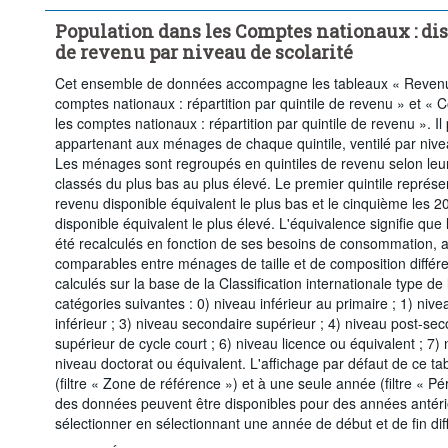
Population dans les Comptes nationaux : dis
de revenu par niveau de scolarité
Cet ensemble de données accompagne les tableaux « Reven
comptes nationaux : répartition par quintile de revenu » et
les comptes nationaux : répartition par quintile de revenu ». I
appartenant aux ménages de chaque quintile, ventilé par niveau
Les ménages sont regroupés en quintiles de revenu selon leur
classés du plus bas au plus élevé. Le premier quintile repré
revenu disponible équivalent le plus bas et le cinquième les
disponible équivalent le plus élevé. L'équivalence signifie qu
été recalculés en fonction de ses besoins de consommation, af
comparables entre ménages de taille et de composition différ
calculés sur la base de la Classification internationale type de 
catégories suivantes : 0) niveau inférieur au primaire ; 1) niv
inférieur ; 3) niveau secondaire supérieur ; 4) niveau post-se
supérieur de cycle court ; 6) niveau licence ou équivalent ; 7)
niveau doctorat ou équivalent. L'affichage par défaut de ce t
(filtre « Zone de référence ») et à une seule année (filtre « Pér
des données peuvent être disponibles pour des années antérieu
sélectionner en sélectionnant une année de début et de fin diff