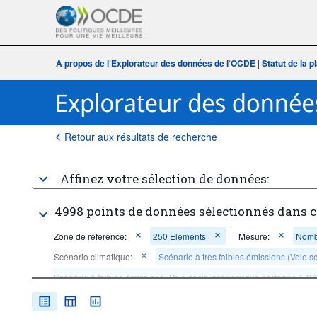
À propos de l‘Explorateur des données de l‘OCDE
|
Statut de la 
Retour aux résultats de recherche
Affinez votre sélection de données:
4998 points de données sélectionnés dans c
Zone de référence:
250 Eléments
Mesure:
Nombr
Scénario climatique:
Scénario à très faibles émissions (Voie 
Scénario à faibles émissions (Voie socio-économique partagée 1-2.
Scénario d'émissions intermédiaires (Voie socio-économique partag