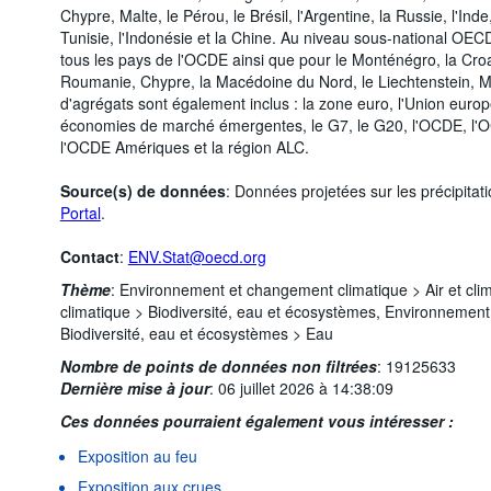
Chypre, Malte, le Pérou, le Brésil, l'Argentine, la Russie, l'Ind
Tunisie, l'Indonésie et la Chine. Au niveau sous-national OECD
tous les pays de l'OCDE ainsi que pour le Monténégro, la Croati
Roumanie, Chypre, la Macédoine du Nord, le Liechtenstein, Ma
d'agrégats sont également inclus : la zone euro, l'Union eur
économies de marché émergentes, le G7, le G20, l'OCDE, l'
l'OCDE Amériques et la région ALC.
Source(s) de données
: Données projetées sur les précipitat
Portal
.
Contact
:
ENV.Stat@oecd.org
Thème
:
Environnement et changement climatique >
Air et cli
climatique >
Biodiversité, eau et écosystèmes,
Environnement 
Biodiversité, eau et écosystèmes >
Eau
Nombre de points de données non filtrées
:
19125633
Dernière mise à jour
:
06 juillet 2026 à 14:38:09
Ces données pourraient également vous intéresser :
Exposition au feu
Exposition aux crues