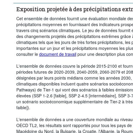
Scénario à fortes émissions (Voie socio-économique partagée 3-7.0)
Exposition projetée à des précipitations ex
Scénario à fortes émissions (Voie socio-économique partagée 5-8.5)
Opération statistique:
Médiane
Anomaly:
Valeur
Cet ensemble de données fournit une évaluation mondiale de
précipitations moyennes en fournissant des indicateurs prospec
Fréquence d'observation:
Bidécennal
Période temporelle:
travers cinq scénarios climatiques. Le jeu de données fourni
Supprimer tout
des changements projetés des précipitations extrêmes grâce à l
climatiques tels que les jours de très fortes précipitations, le
importantes sur un jour et les précipitations moyennes les plus
consulter le
document de travail
pour une description plus com
L'ensemble de données couvre la période 2015-2100 et fourni
périodes futures de 2020-2039, 2040-2059, 2060-2079 et 208
désignées par leurs points médians comme les années 2030, 
climatiques disponibles incluent quatre scénarios socioéco
Pathways) de Tier-1 qui vont des scénarios à faibles émission
élevées (SSP 1-2.6 [faible], SSP 2-4.5 [intermédiaire], SSP 3-7.
un scénario socioéconomique supplémentaire de Tier-2 à très 
faible]).
L'ensemble de données a une couverture mondiale au niveau n
OECD TL2, les résultats sont rapportés pour tous les pays de 
Macédoine du Nord, la Bulgarie, la Croatie, l'Albanie, la Roum