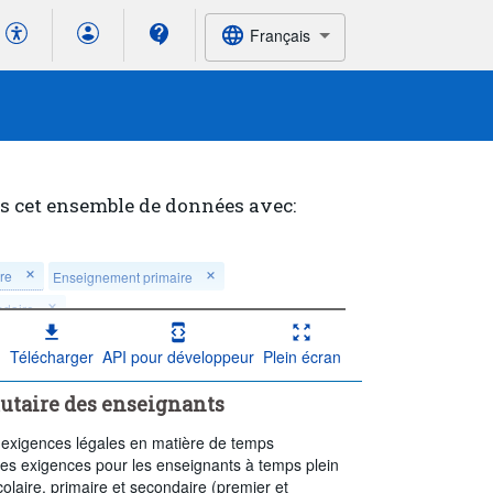
Français
s cet ensemble de données avec:
re
Enseignement primaire
ndaire
t secondaire
Télécharger
API pour développeur
Plein écran
condaire
tutaire des enseignants
ent secondaire
 exigences légales en matière de temps
 les exigences pour les enseignants à temps plein
olaire, primaire et secondaire (premier et