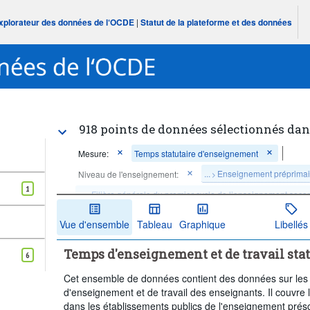
Explorateur des données de l‘OCDE
|
Statut de la plateforme et des données
918 points de données sélectionnés dan
Mesure:
Temps statutaire d'enseignement
...
Enseignement préprimai
Niveau de l'enseignement:
>
1
...
Filière générale du premier cycle de l’enseignement seco
>
...
Filière professionnelle du premier cycle de l’enseignemen
>
Vue d'ensemble
Tableau
Graphique
Libellés
...
Filière générale du deuxième cycle de l’enseignement se
>
Temps d'enseignement et de travail sta
6
...
Filière professionnelle du deuxième cycle de l’enseignem
>
Cet ensemble de données contient des données sur les
Supprimer tout
d'enseignement et de travail des enseignants. Il couvre
dans les établissements publics de l'enseignement présc