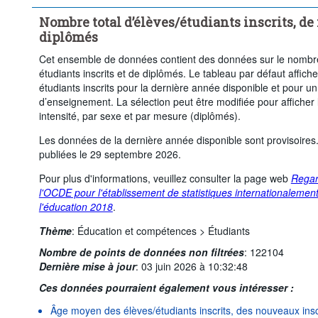
...
Filière générale du deuxième cycle de l’enseignement secondai
>
Nombre total d’élèves/étudiants inscrits, d
...
Filière professionnelle du deuxième cycle de l’enseignement se
>
diplômés
Enseignement post-secondaire non tertiaire
Enseignement tert
Cet ensemble de données contient des données sur le nombre
Niveau licence ou équivalent
Niveau master ou équivalent
étudiants inscrits et de diplômés. Le tableau par défaut affich
Mesure:
Étudiants
Sexe:
Total
Fréquence
étudiants inscrits pour la dernière année disponible et pour 
d’enseignement. La sélection peut être modifiée pour afficher
Période de temps:
Début: 2024
Fin: 2024
intensité, par sexe et par mesure (diplômés).
Supprimer tout
Les données de la dernière année disponible sont provisoires.
publiées le 29 septembre 2026.
Pour plus d'informations, veuillez consulter la page web
Regar
l'OCDE pour l'établissement de statistiques internationaleme
l'éducation 2018
.
Thème
:
Éducation et compétences >
Étudiants
Nombre de points de données non filtrées
:
122104
Dernière mise à jour
:
03 juin 2026 à 10:32:48
Ces données pourraient également vous intéresser :
Âge moyen des élèves/étudiants inscrits, des nouveaux inscr