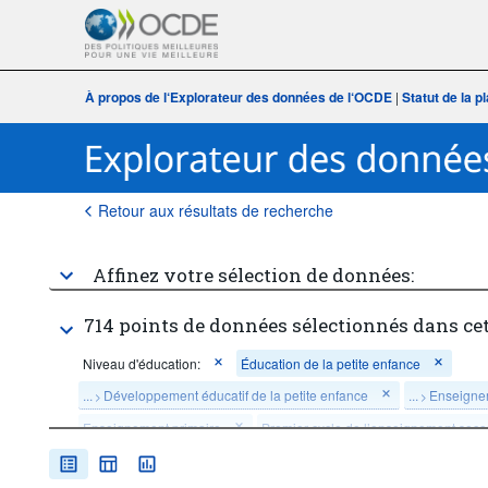
À propos de l‘Explorateur des données de l‘OCDE
|
Statut de la 
Retour aux résultats de recherche
Affinez votre sélection de données:
714 points de données sélectionnés dans ce
Niveau d'éducation:
Éducation de la petite enfance
...
Développement éducatif de la petite enfance
...
Enseigne
>
>
Enseignement primaire
Premier cycle de l’enseignement seco
Deuxième cycle de l’enseignement secondaire