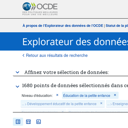
À propos de l‘Explorateur des données de l‘OCDE
|
Statut de la 
Retour aux résultats de recherche
Affinez votre sélection de données:
1680 points de données sélectionnés dans c
Niveau d'éducation:
Éducation de la petite enfance
...
Développement éducatif de la petite enfance
...
Enseigne
>
>
Enseignement primaire
Premier cycle de l’enseignement seco
Deuxième cycle de l’enseignement secondaire
Enseignement t