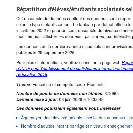
Niveau licence ou équivalent
Niveau master ou équivalent
Répartition d’élèves/étudiants scolarisés se
Mesure:
Étudiants
Cet ensemble de données contient des données sur la répartiti
Type d'établissement d'enseignement:
Établissements d'ensei
selon le type d’établissement. Le tableau par défaut affiche l
Établissements d'enseignement privés
inscrits en 2022 et pour un sous-ensemble de niveaux d'ensei
...
Établissements d'enseignement privés dépendants du gouverne
modifiée pour afficher les données : par année, par intensité,
>
...
Établissements d'enseignement privés indépendants
>
Les données de la dernière année disponible sont provisoires.
publiées le 29 septembre 2026.
Sexe:
Total
Fréquence d'observation:
Annuelle
Période de temps:
Début: 2024
Fin: 2024
Pour plus d'informations, veuillez consulter la page web
Regar
l'OCDE pour l'établissement de statistiques internationaleme
Supprimer tout
l'éducation 2018
.
Thème
:
Éducation et compétences >
Étudiants
Nombre de points de données non filtrées
:
379965
Dernière mise à jour
:
03 juin 2026 à 10:32:48
Ces données pourraient également vous intéresser :
Âge moyen des élèves/étudiants inscrits, des nouveaux inscr
Nombre d'adultes inscrits par âge et niveau d'enseignemen