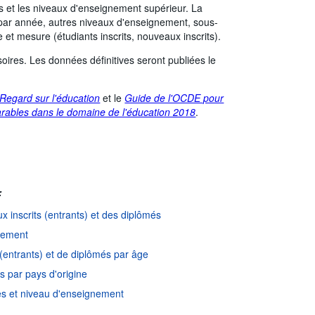
 et les niveaux d'enseignement supérieur. La
: par année, autres niveaux d'enseignement, sous-
Santé et protection sociale
et mesure (étudiants inscrits, nouveaux inscrits).
oires. Les données définitives seront publiées le
nce d'observation:
Annuelle
Regard sur l'éducation
et le
Guide de l'OCDE pour
parables dans le domaine de l'éducation 2018
.
:
 inscrits (entrants) et des diplômés
gnement
 (entrants) et de diplômés par âge
s par pays d'origine
es et niveau d'enseignement