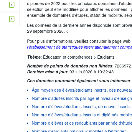
Ingénierie, industries de transformation et construction
diplômés de 2022 pour les principaux domaines d'études
1
sélection peut être modifiée pour afficher les données 
Agriculture, sylviculture, halieutique et sciences vétérinaires
ensemble de domaines d'études, statut de mobilité, sexe 
Services (grand domaine)
1
Les données de la dernière année disponible sont provis
Mobilité:
Total
Sexe:
Total
Fréque
29 septembre 2026. <
Période de temps:
Début: 2024
Fin: 2024
Pour plus d'informations, veuillez consulter la page web
Supprimer tout
l'établissement de statistiques internationalement com
Thème
:
Éducation et compétences >
Étudiants
Nombre de points de données non filtrées
:
7266972
Dernière mise à jour
:
03 juin 2026 à 10:32:48
Ces données pourraient également vous intéresser 
Âge moyen des élèves/étudiants inscrits, des nouveaux
Nombre d'adultes inscrits par âge et niveau d'ensei
Nombre d'élèves/étudiants inscrits, de nouvel inscrits
Nombre d'élèves/étudiants inscrits et diplômés mobile
Nombre d'élèves et de redoublants par année d'étud
Nombre d'étudiants nationaux mobiles à l'étranger