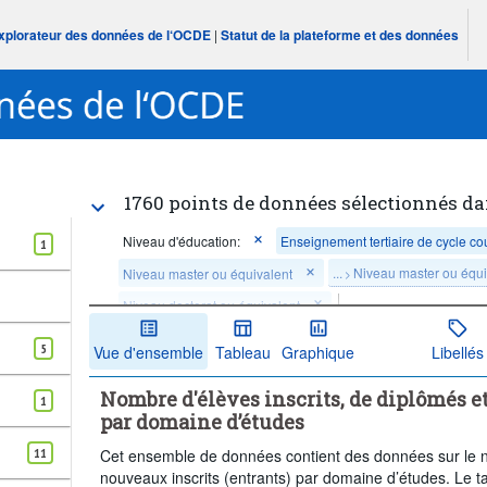
Explorateur des données de l‘OCDE
|
Statut de la plateforme et des données
1760 points de données sélectionnés da
Niveau d'éducation:
Enseignement tertiaire de cycle co
1
...
Niveau master ou équi
Niveau master ou équivalent
>
Niveau doctorat ou équivalent
Mesure:
Diplômés
5
Vue d'ensemble
Tableau
Graphique
Libellés
Domaines d’études:
Programmes et certifications géné
Nombre d'élèves inscrits, de diplômés e
Lettres et arts
Sciences sociales, journalisme et informa
1
par domaine d’études
Sciences naturelles, mathématiques et statistiques
11
Cet ensemble de données contient des données sur le no
Technologies de l’information et de la communication (grand
nouveaux inscrits (entrants) par domaine d’études. Le ta