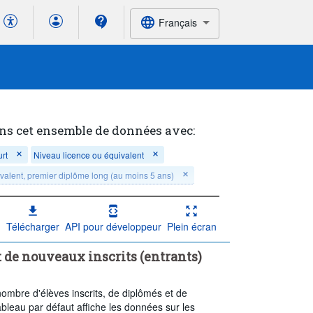
Français
ns cet ensemble de données avec:
urt
Niveau licence ou équivalent
valent, premier diplôme long (au moins 5 ans)
Télécharger
API pour développeur
Plein écran
riques
Éducation (grand domaine)
t de nouveaux inscrits (entrants)
tion
Commerce, administration et droit
mbre d'élèves inscrits, de diplômés et de
 domaine)
bleau par défaut affiche les données sur les