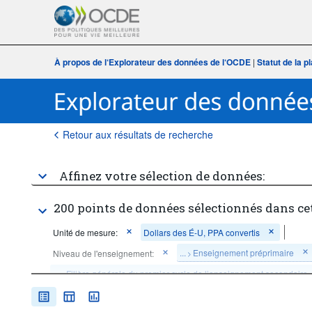
À propos de l‘Explorateur des données de l‘OCDE
|
Statut de la 
Retour aux résultats de recherche
Affinez votre sélection de données:
200 points de données sélectionnés dans ce
Unité de mesure:
Dollars des É-U, PPA convertis
...
Enseignement préprimaire
Niveau de l'enseignement:
>
...
Filière générale du premier cycle de l’enseignement secondaire
>
...
Filière générale du deuxième cycle de l’enseignement secondai
>