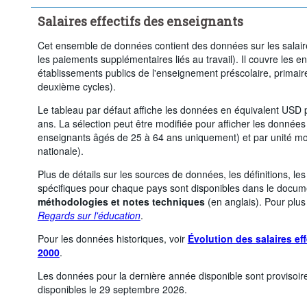
Âge:
De 25 à 64 ans
Sexe:
Total
Salaires effectifs des enseignants
Supprimer tout
Cet ensemble de données contient des données sur les salair
les paiements supplémentaires liés au travail). Il couvre les 
établissements publics de l'enseignement préscolaire, primair
deuxième cycles).
Le tableau par défaut affiche les données en équivalent USD 
ans. La sélection peut être modifiée pour afficher les données
enseignants âgés de 25 à 64 ans uniquement) et par unité m
nationale).
Plus de détails sur les sources de données, les définitions, le
spécifiques pour chaque pays sont disponibles dans le docu
méthodologies et notes techniques
(en anglais). Pour plus 
Regards sur l'éducation
.
Pour les données historiques, voir
Évolution des salaires ef
2000
.
Les données pour la dernière année disponible sont provisoire
disponibles le 29 septembre 2026.