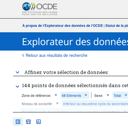
À propos de l‘Explorateur des données de l‘OCDE
|
Statut de la 
Retour aux résultats de recherche
Affinez votre sélection de données:
144 points de données sélectionnés dans ce
Zone de référence:
48 Eléments
Sexe:
Total
Niveau de scolarité:
Inférieur au deuxième cycle du secondair
Deuxième cycle du secondaire ou post-secondaire non tertiaire
Opération statistique:
Observées
Fréquence d'observat