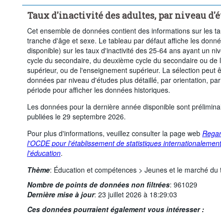
Time period:
Début: 2020
Fin: 2025
Dernière(s) 1
Taux d'inactivité des adultes, par niveau d'é
Supprimer tout
Cet ensemble de données contient des informations sur les tau
tranche d'âge et sexe. Le tableau par défaut affiche les donn
disponible) sur les taux d'inactivité des 25-64 ans ayant un n
cycle du secondaire, du deuxième cycle du secondaire ou de
supérieur, ou de l'enseignement supérieur. La sélection peut ê
données par niveau d'études plus détaillé, par orientation, par 
période pour afficher les données historiques.
Les données pour la dernière année disponible sont prélimina
publiées le 29 septembre 2026.
Pour plus d'informations, veuillez consulter la page web
Regar
l'OCDE pour l'établissement de statistiques internationaleme
l'éducation
.
Thème
:
Éducation et compétences >
Jeunes et le marché du t
Nombre de points de données non filtrées
:
961029
Dernière mise à jour
:
23 juillet 2026 à 18:29:03
Ces données pourraient également vous intéresser :