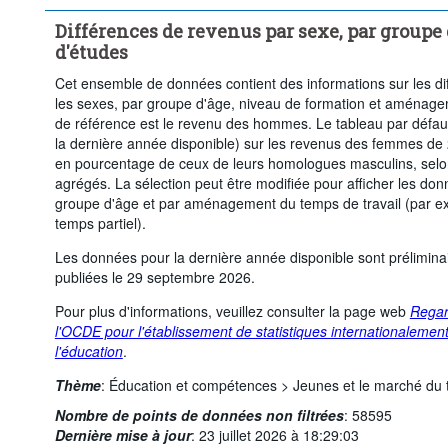
Time period:
Début: 2018
Fin: 2025
Dernière(s) 1
Différences de revenus par sexe, par groupe 
Supprimer tout
d'études
Cet ensemble de données contient des informations sur les dif
les sexes, par groupe d'âge, niveau de formation et aménage
de référence est le revenu des hommes. Le tableau par défau
la dernière année disponible) sur les revenus des femmes de 2
en pourcentage de ceux de leurs homologues masculins, selon
agrégés. La sélection peut être modifiée pour afficher les do
groupe d'âge et par aménagement du temps de travail (par ex
temps partiel).
Les données pour la dernière année disponible sont prélimina
publiées le 29 septembre 2026.
Pour plus d'informations, veuillez consulter la page web
Regar
l'OCDE pour l'établissement de statistiques internationaleme
l'éducation
.
Thème
:
Éducation et compétences >
Jeunes et le marché du t
Nombre de points de données non filtrées
:
58595
Dernière mise à jour
:
23 juillet 2026 à 18:29:03