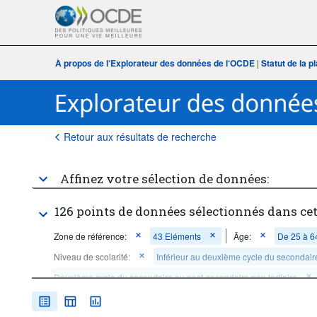
À propos de l‘Explorateur des données de l‘OCDE
|
Statut de la 
Retour aux résultats de recherche
Affinez votre sélection de données:
126 points de données sélectionnés dans ce
Zone de référence:
43 Eléments
Âge:
De 25 à 6
Niveau de scolarité:
Inférieur au deuxième cycle du secondair
Deuxième cycle du secondaire ou post-secondaire non tertiaire
...
Plein temps
Fr
Aménagement du temps de travail:
>