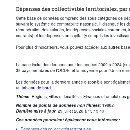
Adm. locales
Dépenses des collectivités territoriales, pa
Période temporelle:
Début: 2020
Fin: 2024
Supprimer tout
Cette base de données comprend des sous-catégories de dépe
suivant le système de comptabilité nationale. Il distingue les
rémunération des salariés, les dépenses sociales courantes, le
courants) et les dépenses en capital (y compris les investisse
Pour plus d'indicateurs, vous pouvez accéder aux autres base
La base inclut des données pour les années 2000 à 2024 (selo
38 pays membres de l'OCDE, et la moyenne pour l'Union eur
Les données pour la dernière année disponible sont égaleme
un
tableau de bord
.
Thème
:
Régions, villes et localités >
Finances et emploi des 
Nombre de points de données non filtrées
:
19882
Dernière mise à jour
:
29 juillet 2026 à 13:13:49
Ces données pourraient également vous intéresser :
Dépenses des collectivités territoriales