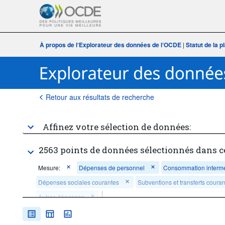
À propos de l‘Explorateur des données de l‘OCDE
|
Statut de la 
Retour aux résultats de recherche
Affinez votre sélection de données:
2563 points de données sélectionnés dans c
Mesure:
Dépenses de personnel
Consommation intermé
Dépenses sociales courantes
Subventions et transferts couran
Autres dépenses
Secteur institutionnel:
Adm. d'Etats fédérés et adm. locales