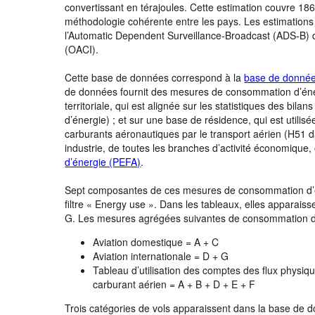
convertissant en térajoules. Cette estimation couvre 186
méthodologie cohérente entre les pays. Les estimations 
l’Automatic Dependent Surveillance-Broadcast (ADS-B) de 
(OACI).
Cette base de données correspond à la
base de données
de données fournit des mesures de consommation d’éne
territoriale, qui est alignée sur les statistiques des bil
d’énergie) ; et sur une base de résidence, qui est util
carburants aéronautiques par le transport aérien (H51 dan
industrie, de toutes les branches d’activité économique,
d’énergie (PEFA)
.
Sept composantes de ces mesures de consommation d’én
filtre « Energy use ». Dans les tableaux, elles apparaiss
G. Les mesures agrégées suivantes de consommation d’
Aviation domestique = A + C
Aviation internationale = D + G
Tableau d’utilisation des comptes des flux physiqu
carburant aérien = A + B + D + E + F
Trois catégories de vols apparaissent dans la base de d