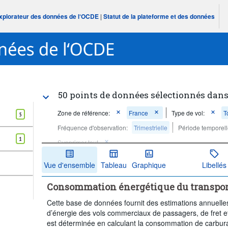
Explorateur des données de l‘OCDE
|
Statut de la plateforme et des données
50 points de données sélectionnés dans
Zone de référence:
France
Type de vol:
T
5
Fréquence d'observation:
Trimestrielle
Période temporell
1
Supprimer tout
Vue d'ensemble
Tableau
Graphique
Libellés
Consommation énergétique du transport
Cette base de données fournit des estimations annuelles
d’énergie des vols commerciaux de passagers, de fret e
est déterminée en calculant la consommation de carbura