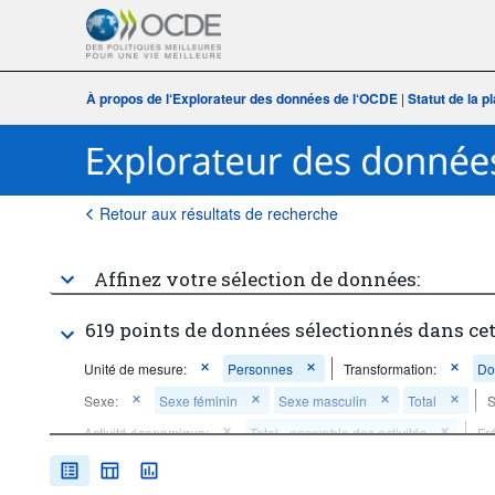
À propos de l‘Explorateur des données de l‘OCDE
|
Statut de la 
Retour aux résultats de recherche
Affinez votre sélection de données:
619 points de données sélectionnés dans ce
Unité de mesure:
Personnes
Transformation:
Do
Sexe:
Sexe féminin
Sexe masculin
Total
S
Activité économique:
Total - ensemble des activités
Fr
Période temporelle:
Dernière(s) 5 période(s)