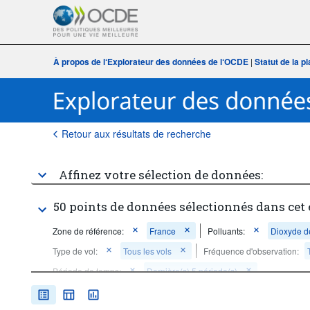
À propos de l‘Explorateur des données de l‘OCDE
|
Statut de la 
Retour aux résultats de recherche
Affinez votre sélection de données:
50 points de données sélectionnés dans cet
Zone de référence:
France
Polluants:
Dioxyde d
Type de vol:
Tous les vols
Fréquence d'observation:
Période de temps:
Dernière(s) 5 période(s)
Supprimer tout