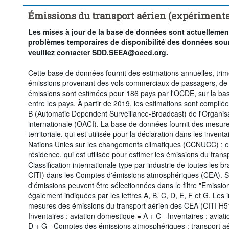
Émissions du transport aérien (expérimenta
Les mises à jour de la base de données sont actuelleme
problèmes temporaires de disponibilité des données sour
veuillez contacter SDD.SEEA@oecd.org.
Cette base de données fournit des estimations annuelles, trim
émissions provenant des vols commerciaux de passagers, de fr
émissions sont estimées pour 186 pays par l'OCDE, sur la b
entre les pays. À partir de 2019, les estimations sont compilé
B (Automatic Dependent Surveillance-Broadcast) de l'Organisati
internationale (OACI). La base de données fournit des mesur
territoriale, qui est utilisée pour la déclaration dans les inve
Nations Unies sur les changements climatiques (CCNUCC) ; e
résidence, qui est utilisée pour estimer les émissions du tran
Classification internationale type par industrie de toutes les 
CITI) dans les Comptes d'émissions atmosphériques (CEA). 
d'émissions peuvent être sélectionnées dans le filtre "Emission
également indiquées par les lettres A, B, C, D, E, F et G. Les
mesures des émissions du transport aérien des CEA (CITI H51
Inventaires : aviation domestique = A + C - Inventaires : aviat
D + G - Comptes des émissions atmosphériques : transport aé