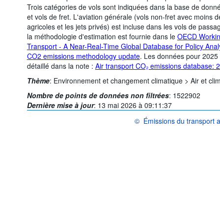
Trois catégories de vols sont indiquées dans la base de donné
et vols de fret. L'aviation générale (vols non-fret avec moins 
agricoles et les jets privés) est incluse dans les vols de pass
la méthodologie d'estimation est fournie dans le
OECD Working
Transport - A Near-Real-Time Global Database for Policy Anal
CO2 emissions methodology update
. Les données pour 2025 
détaillé dans la note :
Air transport CO₂ emissions database: 
Thème
:
Environnement et changement climatique >
Air et cli
Nombre de points de données non filtrées
:
1522902
Dernière mise à jour
:
13 mai 2026 à 09:11:37
©
Émissions du transport a
OCDE {link} Conditions d'utilisa