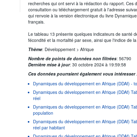
recherches qui ont servi à la rédaction du rapport. Ces
consultation ou téléchargement gratuit à l'adresse suivan
qui renvoie à la version électronique du livre Dynamiqu
français.
Le tableau 13 présente quelques indicateurs de santé d
fécondité et la mortalité par sexe, ainsi que l'indice de 
Thème
:
Développement >
Afrique
Nombre de points de données non filtrées
:
56790
Dernière mise à jour
:
30 octobre 2024 à 19:59:58
Ces données pourraient également vous intéresser 
Dynamiques du développement en Afrique (DDAf) - to
Dynamiques du développement en Afrique (DDAf) Tab
réel
Dynamiques du développement en Afrique (DDAf) Tabl
population
Dynamiques du développement en Afrique (DDAf) Tabl
réel par habitant
Dynamiques du développement en Afrique (DDAf) Tab