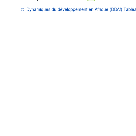
©
Dynamiques du développement en Afrique (DDAf) Tablea
OCDE {link} Conditions d'utilisation