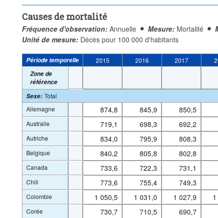
Causes de mortalité
Fréquence d'observation:
Annuelle
Mesure:
Mortalité
Unité de mesure:
Décès pour 100 000 d'habitants
Période temporelle
2015
2016
2017
2
Zone de
référence
Total
Sexe
:
Allemagne
874,8
845,9
850,5
Australie
719,1
698,3
692,2
Autriche
834,0
795,9
808,3
Belgique
840,2
805,8
802,8
Canada
733,6
722,3
731,1
Chili
773,6
755,4
749,3
Colombie
1 050,5
1 031,0
1 027,9
1
Corée
730,7
710,5
690,7