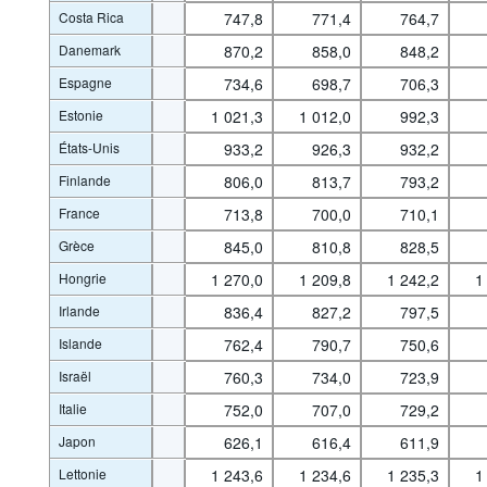
Costa Rica
747,8
771,4
764,7
Danemark
870,2
858,0
848,2
Espagne
734,6
698,7
706,3
Estonie
1 021,3
1 012,0
992,3
États-Unis
933,2
926,3
932,2
Finlande
806,0
813,7
793,2
France
713,8
700,0
710,1
Grèce
845,0
810,8
828,5
Hongrie
1 270,0
1 209,8
1 242,2
1
Irlande
836,4
827,2
797,5
Islande
762,4
790,7
750,6
Israël
760,3
734,0
723,9
Italie
752,0
707,0
729,2
Japon
626,1
616,4
611,9
Lettonie
1 243,6
1 234,6
1 235,3
1