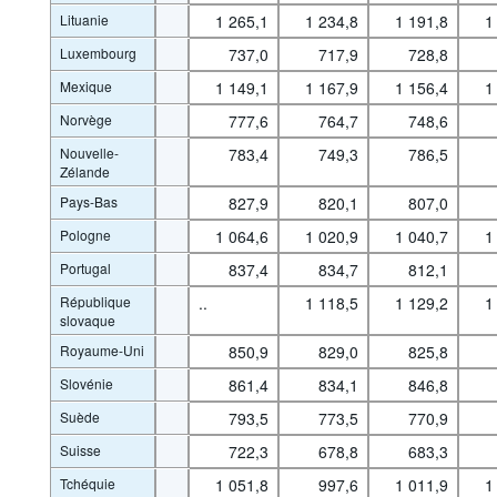
Lituanie
1 265,1
1 234,8
1 191,8
1
Luxembourg
737,0
717,9
728,8
Mexique
1 149,1
1 167,9
1 156,4
1
Norvège
777,6
764,7
748,6
Nouvelle-
783,4
749,3
786,5
Zélande
Pays-Bas
827,9
820,1
807,0
Pologne
1 064,6
1 020,9
1 040,7
1
Portugal
837,4
834,7
812,1
République
..
1 118,5
1 129,2
1
slovaque
Royaume-Uni
850,9
829,0
825,8
Slovénie
861,4
834,1
846,8
Suède
793,5
773,5
770,9
Suisse
722,3
678,8
683,3
Tchéquie
1 051,8
997,6
1 011,9
1