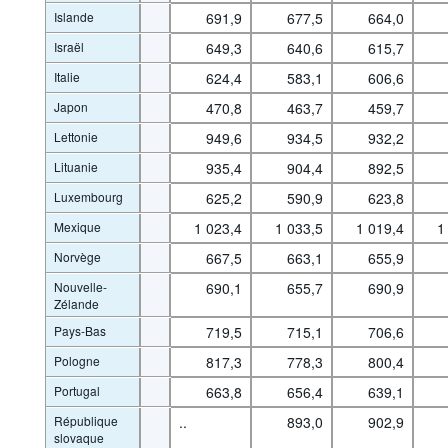
Islande
691,9
677,5
664,0
Israël
649,3
640,6
615,7
Italie
624,4
583,1
606,6
Japon
470,8
463,7
459,7
Lettonie
949,6
934,5
932,2
Lituanie
935,4
904,4
892,5
Luxembourg
625,2
590,9
623,8
Mexique
1 023,4
1 033,5
1 019,4
1
Norvège
667,5
663,1
655,9
Nouvelle-
690,1
655,7
690,9
Zélande
Pays-Bas
719,5
715,1
706,6
Pologne
817,3
778,3
800,4
Portugal
663,8
656,4
639,1
République
..
893,0
902,9
slovaque