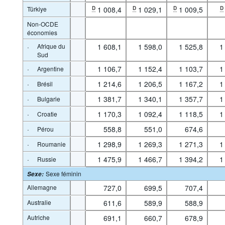
Türkiye
D
1 008,4
D
1 029,1
D
1 009,5
D
Non-OCDE
économies
·
Afrique du
1 608,1
1 598,0
1 525,8
1
Sud
·
1 106,7
1 152,4
1 103,7
1
Argentine
·
1 214,6
1 206,5
1 167,2
1
Brésil
·
1 381,7
1 340,1
1 357,7
1
Bulgarie
·
1 170,3
1 092,4
1 118,5
1
Croatie
·
558,8
551,0
674,6
Pérou
·
1 298,9
1 269,3
1 271,3
1
Roumanie
·
1 475,9
1 466,7
1 394,2
1
Russie
Sexe féminin
Sexe
:
Allemagne
727,0
699,5
707,4
Australie
611,6
589,9
588,9
Autriche
691,1
660,7
678,9