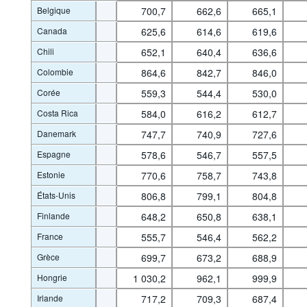
Belgique
700,7
662,6
665,1
Canada
625,6
614,6
619,6
Chili
652,1
640,4
636,6
Colombie
864,6
842,7
846,0
Corée
559,3
544,4
530,0
Costa Rica
584,0
616,2
612,7
Danemark
747,7
740,9
727,6
Espagne
578,6
546,7
557,5
Estonie
770,6
758,7
743,8
États-Unis
806,8
799,1
804,8
Finlande
648,2
650,8
638,1
France
555,7
546,4
562,2
Grèce
699,7
673,2
688,9
Hongrie
1 030,2
962,1
999,9
Irlande
717,2
709,3
687,4