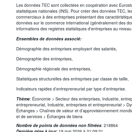
Les données TEC sont collectées en coopération avec Eurostat
statistiques nationales (INS). Pour créer des données TEC, les 
commerciaux à des entreprises présentant des caractéristiques
données sur le commerce international (généralement des do
informations des registres statistiques d'entreprises au niveau
Ensembles de données associé:
Démographie des entreprises employant des salariés,
Démographie des entreprises,
Démographie régionale des entreprises,
Statistiques structurelles des entreprises par classe de taille,
Indicateurs rapides d’entrepreneuriat par type d’entreprise.
Thème
:
Économie >
Secteur des enterprises,
Industrie, entre
entrepreneuriat,
Industrie, entreprises et entrepreneuriat >
Dyn
Échanges >
Chaînes de valeur et d’approvisionnement mondi
et de services >
Échanges de biens
Nombre de points de données non filtrées
:
218864
Dernière mise à jour
:
19 mai 2026 à 21:09:21