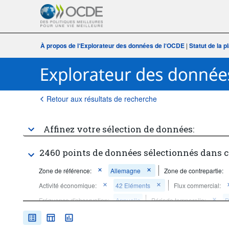
À propos de l‘Explorateur des données de l‘OCDE
|
Statut de la 
Retour aux résultats de recherche
Affinez votre sélection de données:
2460 points de données sélectionnés dans c
Zone de référence:
Allemagne
Zone de contrepartie:
Activité économique:
42 Eléments
Flux commercial:
Fréquence d'observation:
Annuelle
Période temporelle:
D
Supprimer tout