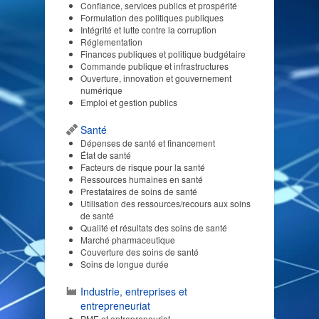
Confiance, services publics et prospérité
Formulation des politiques publiques
Intégrité et lutte contre la corruption
Réglementation
Finances publiques et politique budgétaire
Commande publique et infrastructures
Ouverture, innovation et gouvernement
numérique
Emploi et gestion publics
Santé
Dépenses de santé et financement
État de santé
Facteurs de risque pour la santé
Ressources humaines en santé
Prestataires de soins de santé
Utilisation des ressources/recours aux soins
de santé
Qualité et résultats des soins de santé
Marché pharmaceutique
Couverture des soins de santé
Soins de longue durée
Industrie, entreprises et
entrepreneuriat
PME et entrepreneuriat