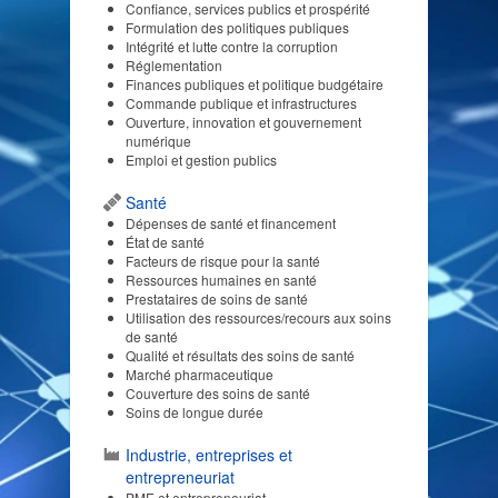
Confiance, services publics et prospérité
Formulation des politiques publiques
Intégrité et lutte contre la corruption
Réglementation
Finances publiques et politique budgétaire
Commande publique et infrastructures
Ouverture, innovation et gouvernement
numérique
Emploi et gestion publics
Santé
Dépenses de santé et financement
État de santé
Facteurs de risque pour la santé
Ressources humaines en santé
Prestataires de soins de santé
Utilisation des ressources/recours aux soins
de santé
Qualité et résultats des soins de santé
Marché pharmaceutique
Couverture des soins de santé
Soins de longue durée
Industrie, entreprises et
entrepreneuriat
PME et entrepreneuriat